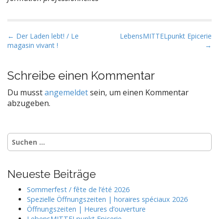
P
← Der Laden lebt! / Le
LebensMITTELpunkt Epicerie
magasin vivant !
→
o
s
t
Schreibe einen Kommentar
n
Du musst
angemeldet
sein, um einen Kommentar
a
abzugeben.
v
i
g
Suchen
nach:
a
t
Neueste Beiträge
i
o
Sommerfest / fête de l’été 2026
Spezielle Öffnungszeiten | horaires spéciaux 2026
n
Öffnungszeiten | Heures d’ouverture
LebensMITTELpunkt Epicerie