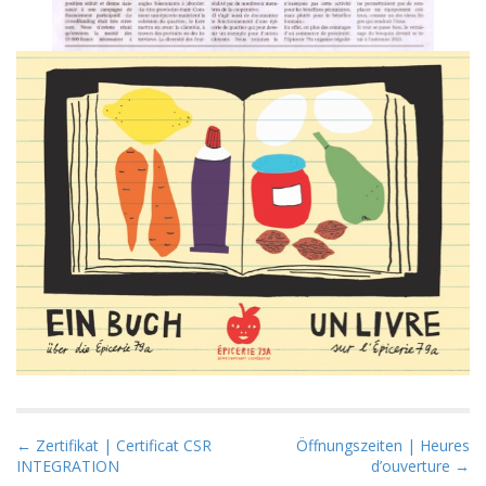
P
← Zertifikat | Certificat CSR
Öffnungszeiten | Heures
INTEGRATION
d’ouverture →
o