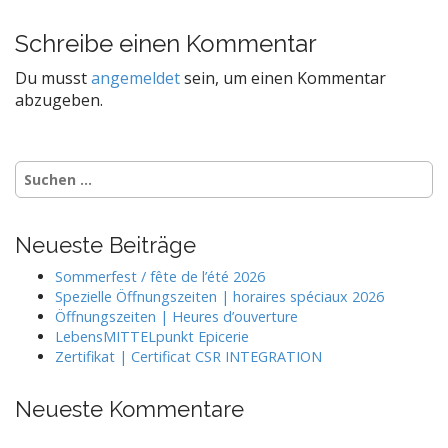
s
t
Schreibe einen Kommentar
n
Du musst
angemeldet
sein, um einen Kommentar
a
abzugeben.
v
i
g
Suchen
nach:
a
t
Neueste Beiträge
i
o
Sommerfest / fête de l’été 2026
Spezielle Öffnungszeiten | horaires spéciaux 2026
n
Öffnungszeiten | Heures d’ouverture
LebensMITTELpunkt Epicerie
Zertifikat | Certificat CSR INTEGRATION
Neueste Kommentare